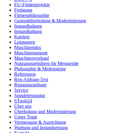
EU-Förderprojekte
Fertigung
Firmenphilosophie
Generalüberholung & Modernisierung
Instandhaltung
Instandhaltung
Karriere
Leistungen
Maschinendoc
Maschinenumzug
Maschinenverkauf
Nutzungsgebühren für Messgeräte
Philosophie & Meilensteine
Referenzen
Rep-Anfrage-Test
Reparaturanfrage
Service
Spindelreparatur
STools24
Über uns
Überholung und Modernisierung
Unser Team
Vermessung & Ausrichtung
Wartung und Instandsetzung
Kontakt