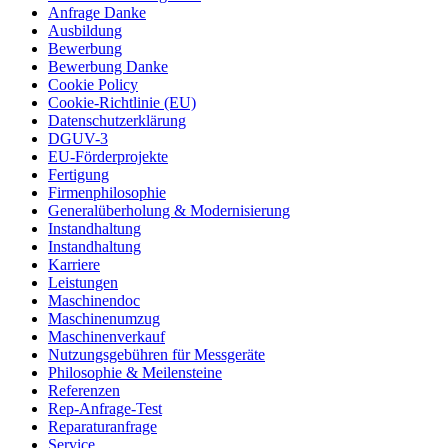
Anfrage Danke
Ausbildung
Bewerbung
Bewerbung Danke
Cookie Policy
Cookie-Richtlinie (EU)
Datenschutzerklärung
DGUV-3
EU-Förderprojekte
Fertigung
Firmenphilosophie
Generalüberholung & Modernisierung
Instandhaltung
Instandhaltung
Karriere
Leistungen
Maschinendoc
Maschinenumzug
Maschinenverkauf
Nutzungsgebühren für Messgeräte
Philosophie & Meilensteine
Referenzen
Rep-Anfrage-Test
Reparaturanfrage
Service