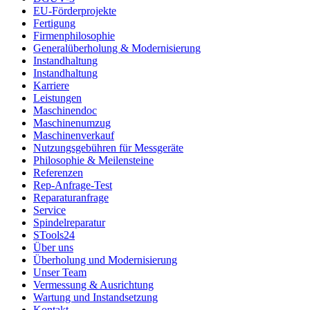
EU-Förderprojekte
Fertigung
Firmenphilosophie
Generalüberholung & Modernisierung
Instandhaltung
Instandhaltung
Karriere
Leistungen
Maschinendoc
Maschinenumzug
Maschinenverkauf
Nutzungsgebühren für Messgeräte
Philosophie & Meilensteine
Referenzen
Rep-Anfrage-Test
Reparaturanfrage
Service
Spindelreparatur
STools24
Über uns
Überholung und Modernisierung
Unser Team
Vermessung & Ausrichtung
Wartung und Instandsetzung
Kontakt